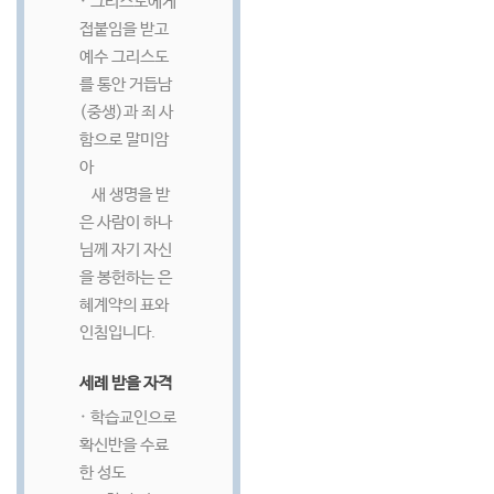
· 그리스도에게
접붙임을 받고
예수 그리스도
를 통안 거듭남
(중생)과 죄 사
함으로 말미암
아
새 생명을 받
은 사람이 하나
님께 자기 자신
을 봉헌하는 은
혜계약의 표와
인침입니다.
세례 받을 자격
· 학습교인으로
확신반을 수료
한 성도