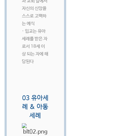
과 교회 앞에서
자신의 신앙을
스스로 고백하
는 예식
· 입교는 유아
세례를 받은 자
로서 18세 이
상 되는 자에 해
당된다
03 유아세
례 & 아동
세례