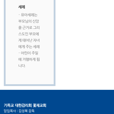
세례
· 유아세례는
부모님의 신앙
을 근거로 그리
스도인 부모에
게 태어난 자녀
에게 주는 세례
· 어린이 주일
에 거행하게 됩
니다.
기독교 대한감리회 꽃재교회
담임목사 : 김성복 감독