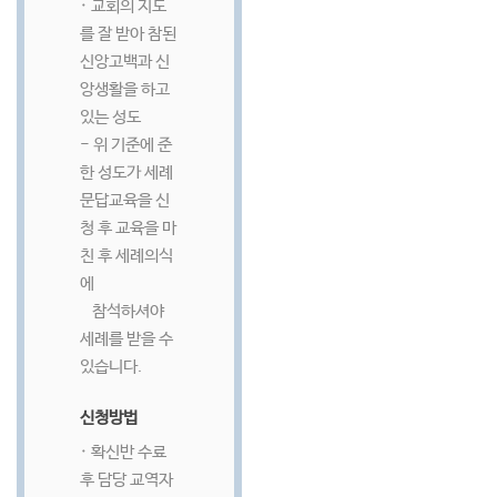
· 교회의 지도
를 잘 받아 참된
신앙고백과 신
앙생활을 하고
있는 성도
- 위 기준에 준
한 성도가 세례
문답교육을 신
청 후 교육을 마
친 후 세례의식
에
참석하셔야
세례를 받을 수
있습니다.
신청방법
· 확신반 수료
후 담당 교역자